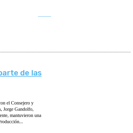
Buscar
arte de las
n el Consejero y
s, Jorge Gandolfo,
mente, mantuvieron una
Producción...