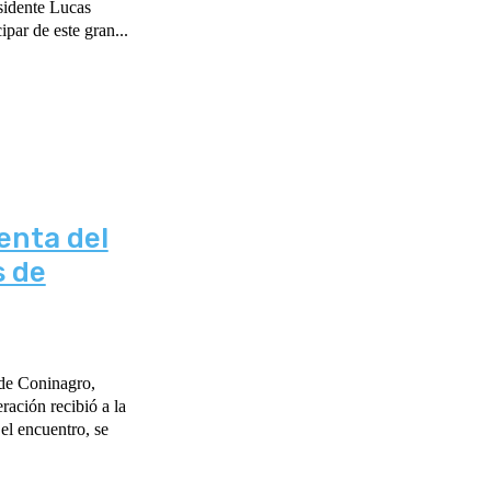
esidente Lucas
par de este gran...
enta del
s de
 de Coninagro,
ación recibió a la