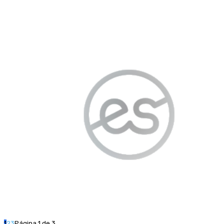
1
2
3
Página 1 de 3