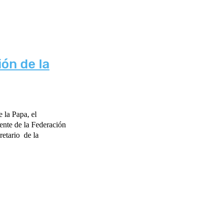
ón de la
 la Papa, el
ente de la Federación
retario de la