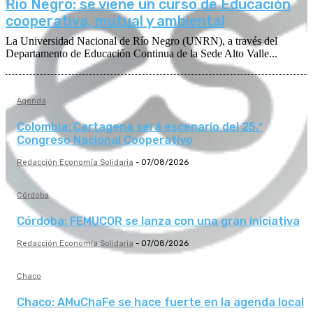
Río Negro: se viene un curso de Educación
cooperativa, mutual y ambiental
La Universidad Nacional de Río Negro (UNRN), a través del
Departamento de Educación Continua de la Sede Alto Valle...
Agenda
Colombia: Cartagena será escenario del 25.º
Congreso Nacional Cooperativo
Redacción Economía Solidaria
-
07/08/2026
Córdoba
Córdoba: FEMUCOR se lanza con una gran iniciativa
Redacción Economía Solidaria
-
07/08/2026
Chaco
Chaco: AMuChaFe se hace fuerte en la agenda local