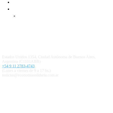
Mundo Mutual mensual
Inicio
Ingresar
Quiénes somos
Política editorial y correcciones
Contacto
Estados Unidos 1354, Ciudad Autónoma de Buenos Aires,
Argentina (C1101ABB)
+54 9 11 2783-4743
(Lunes a viernes de 9 a 17 hs.)
noticias@economiasolidaria.com.ar
Los periódicos Economía Solidaria y Mundo Mutual son
publicaciones del Colegio de Graduados en Cooperativismo y
Mutualismo
(
CGCyM
)
. Gestión editorial y comercial:
Interconexión CTL