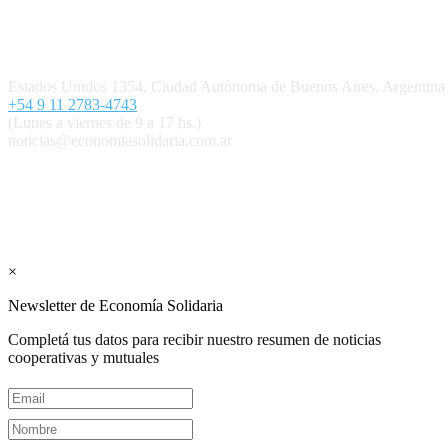
Quiénes somos
Política editorial y correcciones
Contacto
Estados Unidos 1354, Ciudad Autónoma de Buenos Aires, Argenti
+54 9 11 2783-4743
(Lunes a viernes de 9 a 17 hs.)
noticias@economiasolidaria.com.ar
Los periódicos Economía Solidaria y Mundo Mutual son publicacion
Suscribite GRATIS ↓ a nuestro Newsletter 
×
Newsletter de Economía Solidaria
Completá tus datos para recibir nuestro resumen de noticias
cooperativas y mutuales