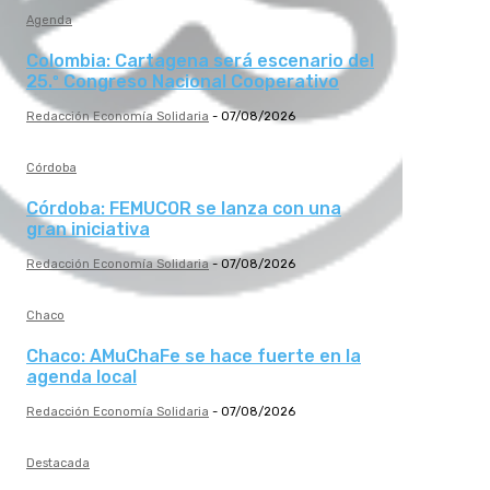
Agenda
Colombia: Cartagena será escenario del
25.º Congreso Nacional Cooperativo
Redacción Economía Solidaria
-
07/08/2026
Córdoba
Córdoba: FEMUCOR se lanza con una
gran iniciativa
Redacción Economía Solidaria
-
07/08/2026
Chaco
Chaco: AMuChaFe se hace fuerte en la
agenda local
Redacción Economía Solidaria
-
07/08/2026
Destacada