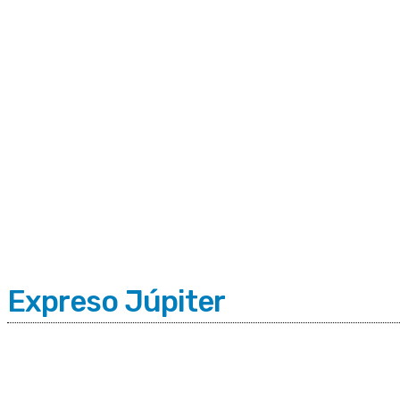
C
Sábado 8 | Agosto 2026
7.8
Buenos Aires
Expreso Júpiter