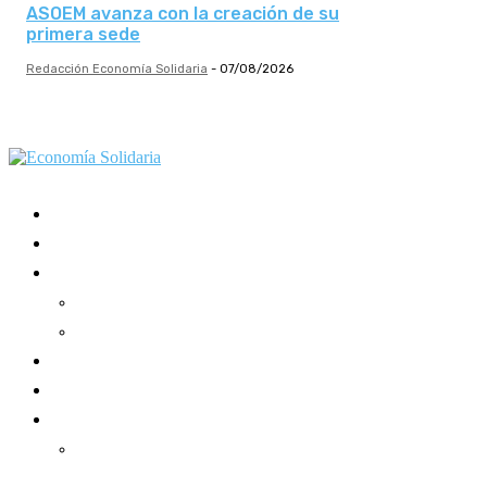
ASOEM avanza con la creación de su
primera sede
Redacción Economía Solidaria
-
07/08/2026
Mundo Mutual
Sector Cooperativo
Informe de gestión
Informe de gestión mutual
Informe de gestión cooperativa
Suscripción Premium
Mundo Mutual mensual
Inicio
Ingresar