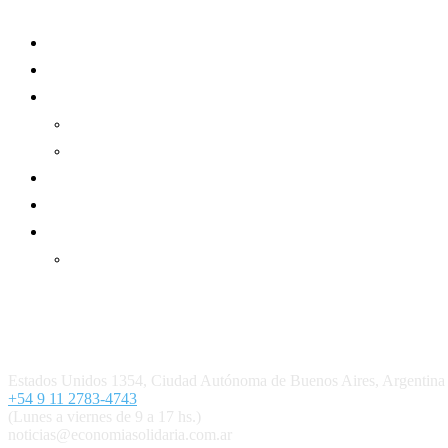
Mundo Mutual
Sector Cooperativo
Informe de gestión
Informe de gestión mutual
Informe de gestión cooperativa
Suscripción Premium
Mundo Mutual mensual
Inicio
Ingresar
Quiénes somos
Política editorial y correcciones
Contacto
Estados Unidos 1354, Ciudad Autónoma de Buenos Aires, Argenti
+54 9 11 2783-4743
(Lunes a viernes de 9 a 17 hs.)
noticias@economiasolidaria.com.ar