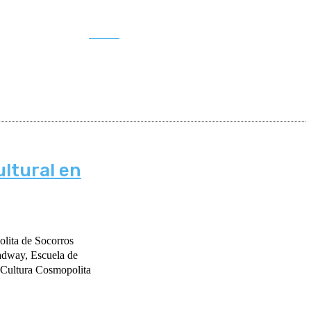
Buscar
ltural en
lita de Socorros
adway, Escuela de
 Cultura Cosmopolita