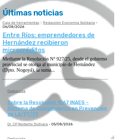
Últimas noticias
Caja de herramientas
Redacción Economía Solidaria
-
06/08/2026
Entre Ríos: emprendedores de
Hernández recibieron
microcréditos
Mediante la Resolución Nº 927/25, desde el gobierno
provincial se otorga al municipio de Hernández
(Dpto. Nogoyá), la suma...
Destacada
Sobre la Resolución 1567 INAES –
Sistema de Cumplimiento en Prevención
de LA/FT/FP
Dr. CP Norberto Dichiara
-
05/08/2026
Destacada