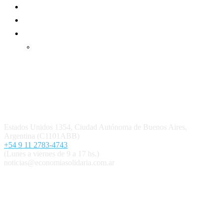
Suscripción Premium
Mundo Mutual mensual
Inicio
Ingresar
Quiénes somos
Política editorial y correcciones
Contacto
Estados Unidos 1354, Ciudad Autónoma de Buenos Aires,
Argentina (C1101ABB)
+54 9 11 2783-4743
(Lunes a viernes de 9 a 17 hs.)
noticias@economiasolidaria.com.ar
Los periódicos Economía Solidaria y Mundo Mutual son
publicaciones del Colegio de Graduados en Cooperativismo y
Mutualismo
(
CGCyM
)
. Gestión editorial y comercial:
Interconexión CTL