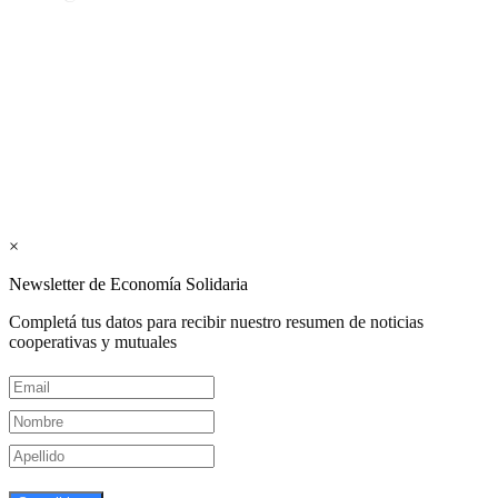
Los periódicos Economía Solidaria y Mundo Mutual son
publicaciones del Colegio de Graduados en Cooperativismo y
Mutualismo
(
CGCyM
)
. Gestión editorial y comercial:
Interconexión CTL
Suscribite GRATIS ↓ a nuestro
Newsletter semanal
×
Newsletter de Economía Solidaria
Completá tus datos para recibir nuestro resumen de noticias
cooperativas y mutuales