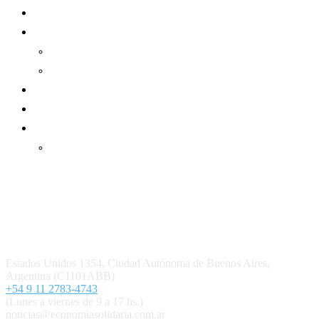
Sector Cooperativo
Informe de gestión
Informe de gestión mutual
Informe de gestión cooperativa
Suscripción Premium
Mundo Mutual mensual
Inicio
Ingresar
Quiénes somos
Política editorial y correcciones
Contacto
Estados Unidos 1354, Ciudad Autónoma de Buenos Aires,
Argentina (C1101ABB)
+54 9 11 2783-4743
(Lunes a viernes de 9 a 17 hs.)
noticias@economiasolidaria.com.ar