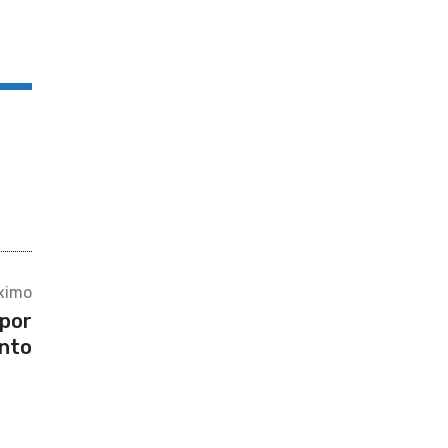
ximo
 por
ento