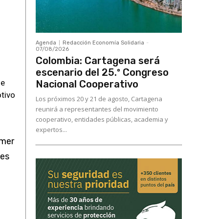
Agenda
Redacción Economía Solidaria
-
07/08/2026
Colombia: Cartagena será
escenario del 25.º Congreso
de
Nacional Cooperativo
otivo
Los próximos 20 y 21 de agosto, Cartagena
reunirá a representantes del movimiento
cooperativo, entidades públicas, academia y
expertos...
imer
tes