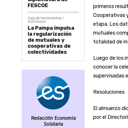
FESCOE
primeros resul
Cooperativas y
Caja de herramientas
31/07/2026
etapa. Los dat
La Pampa impulsa
mutuales compl
la regularización
de mutuales y
totalidad de i
cooperativas de
colectividades
Luego de los i
conocer la cel
supervisadas e
Resoluciones
El almuerzo di
por el Director
Redacción Economía
Solidaria