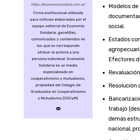
https://economiasolidaria.com.ar/
Modelos de a
Firma institucional utilizada
documentaci
para noticias elaboradas por el
social.
equipo editorial de Economía
Solidaria, gacetillas,
Estados con
comunicados y contenidos en
los que no corresponde
agropecuaria
atribuir la autoría a una
Efectores d
persona individual. Economía
Solidaria es un medio
Revaluación
especializado en
cooperativismo y mutualismo,
Resolución 
propiedad del Colegio de
Graduados en Cooperativismo
Bancarizació
y Mutualismo (CGCyM).
trabajo (des
demás estru
nacional, pr