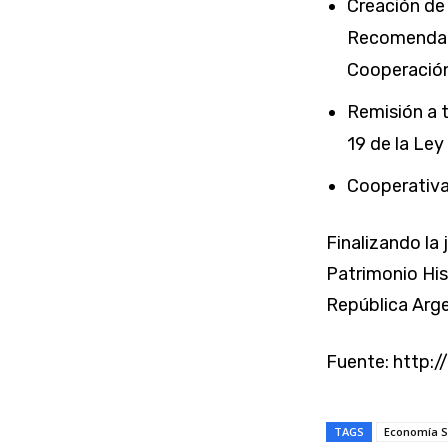
Creación de
Recomendaci
Cooperación
Remisión a t
19 de la Ley
Cooperativas
Finalizando la
Patrimonio His
República Arge
Fuente: http:/
TAGS
Economía S