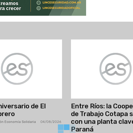
iversario de El
Entre Ríos: la Coop
brero
de Trabajo Cotapa 
con una planta clav
ón Economía Solidaria
-
04/08/2026
Paraná