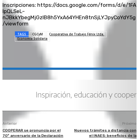
Inscripciones: https://docs.google.com/forms/d/e/1FA
IpQLSeL–
nJBkkYbegMjGzIB8h5YxA64YHEn8tnSjLYJpyCoYdY5g
/viewform
TAGS
CGCyM
Cooperativa de Trabajo Fénix Ltda.
Economía Solidaria
Anterior
Próximo
COOPERAR se pronuncia por el
Nuevos trámites a distancia con
70° anversario de la Declaración
el INAES: beneficios de la