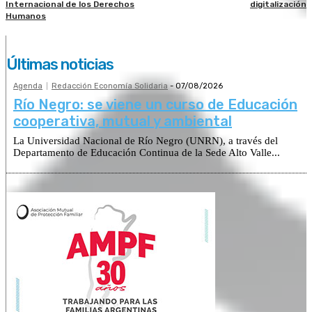
Internacional de los Derechos
digitalización
Humanos
Últimas noticias
Agenda
Redacción Economía Solidaria
-
07/08/2026
Río Negro: se viene un curso de Educación
cooperativa, mutual y ambiental
La Universidad Nacional de Río Negro (UNRN), a través del
Departamento de Educación Continua de la Sede Alto Valle...