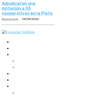
Adjudicaron una
licitación a 53
cooperativas en la Plata
Buenos Aires
04/08/2026
Mundo Mutual
Sector Cooperativo
Informe de gestión
Informe de gestión mutual
Informe de gestión cooperativa
Suscripción Premium
Mundo Mutual mensual
Inicio
Ingresar
Quiénes somos
Política editorial y correcciones