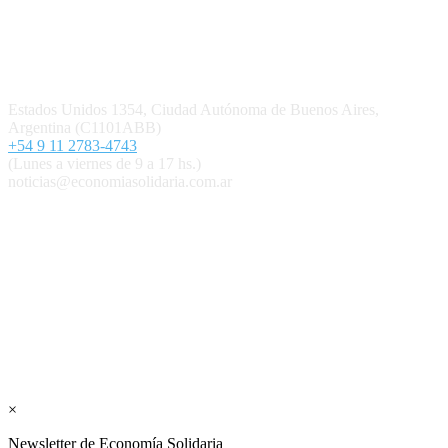
Contacto
Estados Unidos 1354, Ciudad Autónoma de Buenos Aires,
Argentina (C1101ABB)
+54 9 11 2783-4743
(Lunes a viernes de 9 a 17 hs.)
noticias@economiasolidaria.com.ar
Los periódicos Economía Solidaria y Mundo Mutual son
publicaciones del Colegio de Graduados en Cooperativismo y
Mutualismo
(
CGCyM
)
. Gestión editorial y comercial:
Interconexión CTL
Suscribite GRATIS ↓ a nuestro
Newsletter semanal
×
Newsletter de Economía Solidaria