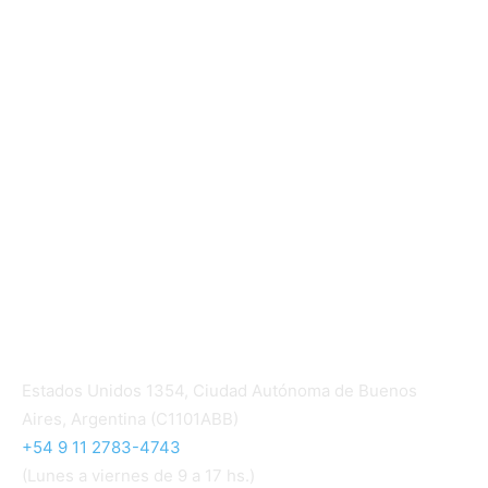
Informe de gestión
Informe de gestión mutual
Informe de gestión cooperativa
Suscripción Premium
Mundo Mutual mensual
Inicio
Ingresar
Quiénes somos
Política editorial y correcciones
Contacto
Estados Unidos 1354, Ciudad Autónoma de Buenos
Aires, Argentina (C1101ABB)
+54 9 11 2783-4743
(Lunes a viernes de 9 a 17 hs.)