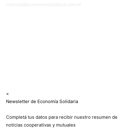
noticias@economiasolidaria.com.ar
Los periódicos Economía Solidaria y Mundo Mutual
son publicaciones del Colegio de Graduados en
Cooperativismo y Mutualismo
(
CGCyM
)
. Gestión
editorial y comercial:
Interconexión CTL
Suscribite GRATIS ↓ a nuestro
Newsletter semanal
×
Newsletter de Economía Solidaria
Completá tus datos para recibir nuestro resumen de
noticias cooperativas y mutuales