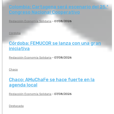
Colombia: Cartagena será escenario del 25.º
Congreso Nacional Cooperativo
Redacción Economía Solidaria
-
07/08/2026
Córdoba
Córdoba: FEMUCOR se lanza con una gran
iniciativa
Redacción Economía Solidaria
-
07/08/2026
Chaco
Chaco: AMuChaFe se hace fuerte en la
agenda local
Redacción Economía Solidaria
-
07/08/2026
Destacada