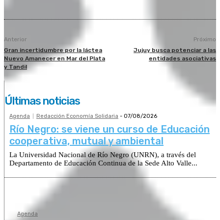
Anterior
Próximo
Gran incertidumbre por la láctea
Jujuy busca potenciar a las
Nuevo Amanecer en Mar del Plata
entidades asociativas
y Tandil
Últimas noticias
Agenda
Redacción Economía Solidaria
-
07/08/2026
Río Negro: se viene un curso de Educación
cooperativa, mutual y ambiental
La Universidad Nacional de Río Negro (UNRN), a través del
Departamento de Educación Continua de la Sede Alto Valle...
Agenda