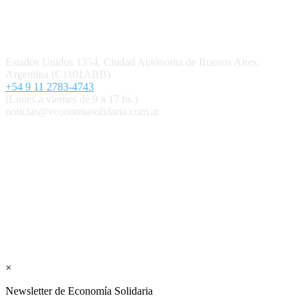
Contacto
Estados Unidos 1354, Ciudad Autónoma de Buenos Aires,
Argentina (C1101ABB)
+54 9 11 2783-4743
(Lunes a viernes de 9 a 17 hs.)
noticias@economiasolidaria.com.ar
Los periódicos Economía Solidaria y Mundo Mutual son
publicaciones del Colegio de Graduados en Cooperativismo y
Mutualismo
(
CGCyM
)
. Gestión editorial y comercial:
Interconexión CTL
Suscribite GRATIS ↓ a nuestro
Newsletter semanal
×
Newsletter de Economía Solidaria