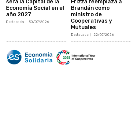
será la Capital de la
Frizza reemplaza a
Economía Social en el
Brandán como
año 2027
ministro de
Cooperativas y
Destacada
30/07/2026
Mutuales
Destacada
22/07/2026
Mundo Mutual
Sector Cooperativo
Informe de gestión
Informe de gestión mutual
Informe de gestión cooperativa
Suscripción Premium
Mundo Mutual mensual
Inicio