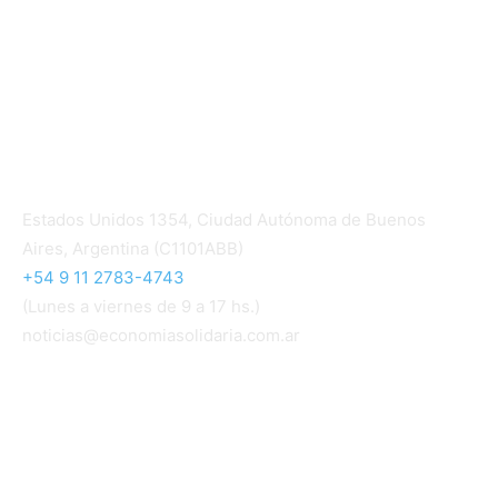
Ingresar
Quiénes somos
Política editorial y correcciones
Contacto
Estados Unidos 1354, Ciudad Autónoma de Buenos
Aires, Argentina (C1101ABB)
+54 9 11 2783-4743
(Lunes a viernes de 9 a 17 hs.)
noticias@economiasolidaria.com.ar
Los periódicos Economía Solidaria y Mundo Mutual
son publicaciones del Colegio de Graduados en
Cooperativismo y Mutualismo
(
CGCyM
)
. Gestión
editorial y comercial:
Interconexión CTL