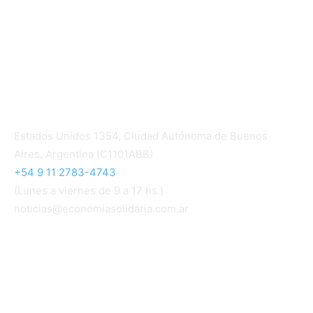
Ingresar
Quiénes somos
Política editorial y correcciones
Contacto
Estados Unidos 1354, Ciudad Autónoma de Buenos
Aires, Argentina (C1101ABB)
+54 9 11 2783-4743
(Lunes a viernes de 9 a 17 hs.)
noticias@economiasolidaria.com.ar
Los periódicos Economía Solidaria y Mundo Mutual
son publicaciones del Colegio de Graduados en
Cooperativismo y Mutualismo
(
CGCyM
)
. Gestión
editorial y comercial:
Interconexión CTL