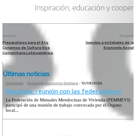
Anterior
Próximo
Preparativos para el 4to
Impulso a entidades de la
Congreso de Cultura Viva
Economía Social
Comunitaria Latinoamérica
Últimas noticias
Destacada
Redacción Economía Solidaria
-
10/08/2026
Mendoza: reunión con las federaciones
La Federación de Mutuales Mendocinas de Vivienda (FEMMEVI)
participó de una reunión de trabajo convocada por el Órgano
local...