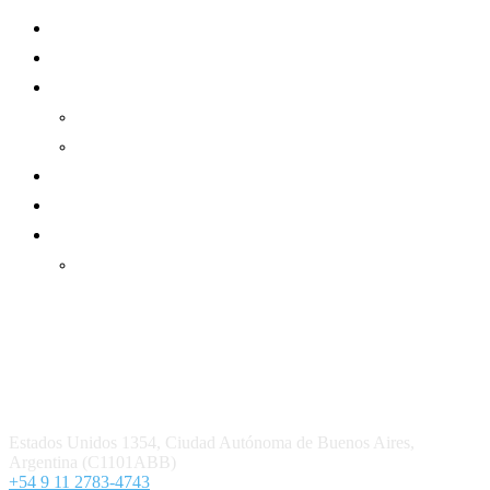
Mundo Mutual
Sector Cooperativo
Informe de gestión
Informe de gestión mutual
Informe de gestión cooperativa
Suscripción Premium
Mundo Mutual mensual
Inicio
Ingresar
Quiénes somos
Política editorial y correcciones
Contacto
Estados Unidos 1354, Ciudad Autónoma de Buenos Aires,
Argentina (C1101ABB)
+54 9 11 2783-4743