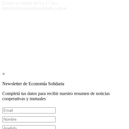
(Lunes a viernes de 9 a 17 hs.)
noticias@economiasolidaria.com.ar
Los periódicos Economía Solidaria y Mundo Mutual son
publicaciones del Colegio de Graduados en Cooperativismo y
Mutualismo
(
CGCyM
)
. Gestión editorial y comercial:
Interconexión CTL
Suscribite GRATIS ↓ a nuestro
Newsletter semanal
×
Newsletter de Economía Solidaria
Completá tus datos para recibir nuestro resumen de noticias
cooperativas y mutuales