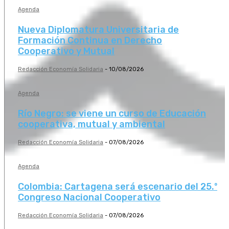
Agenda
Nueva Diplomatura Universitaria de
Formación Continua en Derecho
Cooperativo y Mutual
Redacción Economía Solidaria
-
10/08/2026
Agenda
Río Negro: se viene un curso de Educación
cooperativa, mutual y ambiental
Redacción Economía Solidaria
-
07/08/2026
Agenda
Colombia: Cartagena será escenario del 25.º
Congreso Nacional Cooperativo
Redacción Economía Solidaria
-
07/08/2026