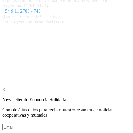
Estados Unidos 1354, Ciudad Autónoma de Buenos Aires,
Argentina (C1101ABB)
+54 9 11 2783-4743
(Lunes a viernes de 9 a 17 hs.)
noticias@economiasolidaria.com.ar
Los periódicos Economía Solidaria y Mundo Mutual son
publicaciones del Colegio de Graduados en Cooperativismo y
Mutualismo
(
CGCyM
)
. Gestión editorial y comercial:
Interconexión CTL
Suscribite GRATIS ↓ a nuestro
Newsletter semanal
×
Newsletter de Economía Solidaria
Completá tus datos para recibir nuestro resumen de noticias
cooperativas y mutuales