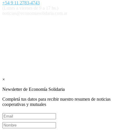
+54 9 11 2783-4743
(Lunes a viernes de 9 a 17 hs.)
noticias@economiasolidaria.com.ar
Los periódicos Economía Solidaria y Mundo Mutual son
publicaciones del Colegio de Graduados en Cooperativismo y
Mutualismo
(
CGCyM
)
. Gestión editorial y comercial:
Interconexión CTL
Suscribite GRATIS ↓ a nuestro
Newsletter semanal
×
Newsletter de Economía Solidaria
Completá tus datos para recibir nuestro resumen de noticias
cooperativas y mutuales