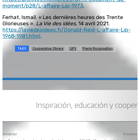
moment/p28/L-affaire-Lip-1973
.
Ferhat, Ismaïl. « Les dernières heures des Trente
Glorieuses ».
La Vie des idées
, 14 avril 2021.
https://laviedesidees.fr/Donald-Reid-L-affaire-Lip-
1968-1981.html
.
TAGS
Cooperativa Obrera
LIPS
Pierre Rosanvallon
Anterior
Próximo