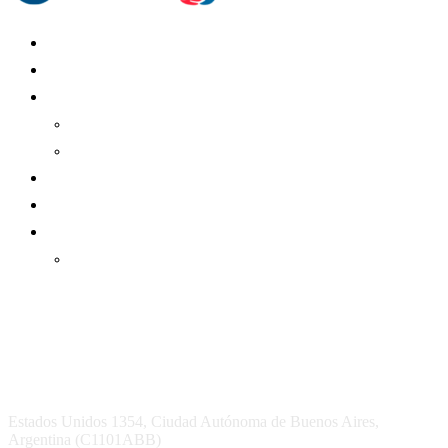
Mundo Mutual
Sector Cooperativo
Informe de gestión
Informe de gestión mutual
Informe de gestión cooperativa
Suscripción Premium
Mundo Mutual mensual
Inicio
Ingresar
Quiénes somos
Política editorial y correcciones
Contacto
Estados Unidos 1354, Ciudad Autónoma de Buenos Aires,
Argentina (C1101ABB)