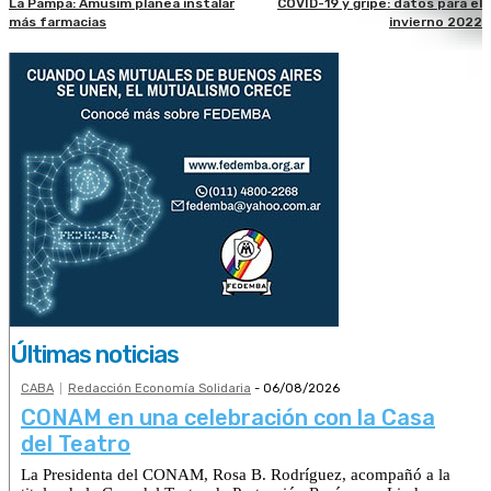
La Pampa: Amusim planea instalar
COVID-19 y gripe: datos para el
más farmacias
invierno 2022
Últimas noticias
CABA
Redacción Economía Solidaria
-
06/08/2026
CONAM en una celebración con la Casa
del Teatro
La Presidenta del CONAM, Rosa B. Rodríguez, acompañó a la