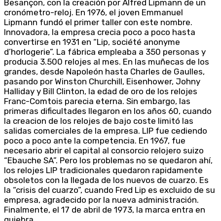
Besançon, con la creación por Alfred Lipmann de un
cronómetro-reloj. En 1976, el joven Emmanuel
Lipmann fundó el primer taller con este nombre.
Innovadora, la empresa crecia poco a poco hasta
convertirse en 1931 en “Lip, société anonyme
d’horlogerie”. La fábrica empleaba a 350 personas y
producia 3.500 relojes al mes. En las muñecas de los
grandes, desde Napoleón hasta Charles de Gaulles,
pasando por Winston Churchill, Eisenhower, Johny
Halliday y Bill Clinton, la edad de oro de los relojes
Franc-Comtois parecia eterna. Sin embargo, las
primeras dificultades llegaron en los años 60, cuando
la creacion de los relojes de bajo coste limitó las
salidas comerciales de la empresa. LIP fue cediendo
poco a poco ante la competencia. En 1967, fue
necesario abrir el capital al consorcio relojero suizo
“Ebauche SA”. Pero los problemas no se quedaron ahí,
los relojes LIP tradicionales quedaron rapidamente
obsoletos con la llegada de los nuevos de cuarzo. Es
la “crisis del cuarzo”, cuando Fred Lip es excluido de su
empresa, agradecido por la nueva administración.
Finalmente, el 17 de abril de 1973, la marca entra en
quiebra.