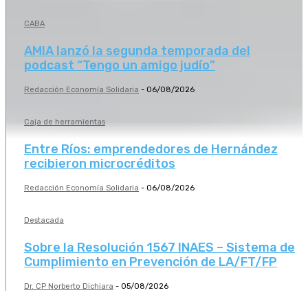
CABA
AMIA lanzó la segunda temporada del
podcast “Tengo un amigo judío”
Redacción Economía Solidaria
-
06/08/2026
Caja de herramientas
Entre Ríos: emprendedores de Hernández
recibieron microcréditos
Redacción Economía Solidaria
-
06/08/2026
Destacada
Sobre la Resolución 1567 INAES – Sistema de
Cumplimiento en Prevención de LA/FT/FP
Dr. CP Norberto Dichiara
-
05/08/2026