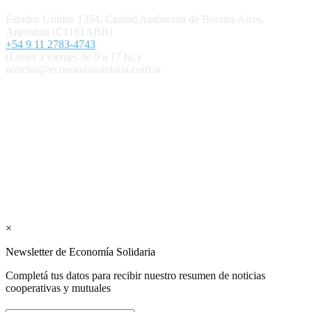
Estados Unidos 1354, Ciudad Autónoma de Buenos Aires,
Argentina (C1101ABB)
+54 9 11 2783-4743
(Lunes a viernes de 9 a 17 hs.)
noticias@economiasolidaria.com.ar
Los periódicos Economía Solidaria y Mundo Mutual son
publicaciones del Colegio de Graduados en Cooperativismo y
Mutualismo
(
CGCyM
)
. Gestión editorial y comercial:
Interconexión CTL
Suscribite GRATIS ↓ a nuestro
Newsletter semanal
×
Newsletter de Economía Solidaria
Completá tus datos para recibir nuestro resumen de noticias
cooperativas y mutuales