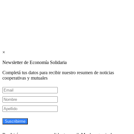
Mutualismo
(
CGCyM
)
. Gestión editorial y comercial:
Interconexión CTL
Suscribite GRATIS ↓ a nuestro
Newsletter semanal
×
Newsletter de Economía Solidaria
Completá tus datos para recibir nuestro resumen de noticias
cooperativas y mutuales
Suscribirme