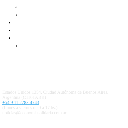
Informe de gestión mutual
Informe de gestión cooperativa
Suscripción Premium
Mundo Mutual mensual
Inicio
Ingresar
Quiénes somos
Política editorial y correcciones
Contacto
Estados Unidos 1354, Ciudad Autónoma de Buenos Aires,
Argentina (C1101ABB)
+54 9 11 2783-4743
(Lunes a viernes de 9 a 17 hs.)
noticias@economiasolidaria.com.ar
Los periódicos Economía Solidaria y Mundo Mutual son
publicaciones del Colegio de Graduados en Cooperativismo y