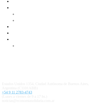
Sector Cooperativo
Informe de gestión
Informe de gestión mutual
Informe de gestión cooperativa
Suscripción Premium
Mundo Mutual mensual
Inicio
Ingresar
Quiénes somos
Política editorial y correcciones
Contacto
Estados Unidos 1354, Ciudad Autónoma de Buenos Aires,
Argentina (C1101ABB)
+54 9 11 2783-4743
(Lunes a viernes de 9 a 17 hs.)
noticias@economiasolidaria.com.ar