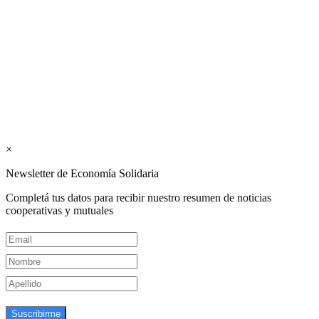
Los periódicos Economía Solidaria y Mundo Mutual son
publicaciones del Colegio de Graduados en Cooperativismo y
Mutualismo
(
CGCyM
)
. Gestión editorial y comercial:
Interconexión CTL
Suscribite GRATIS ↓ a nuestro
Newsletter semanal
×
Newsletter de Economía Solidaria
Completá tus datos para recibir nuestro resumen de noticias
cooperativas y mutuales
Suscribirme