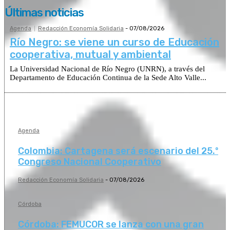
Últimas noticias
Agenda
Redacción Economía Solidaria
-
07/08/2026
Río Negro: se viene un curso de Educación
cooperativa, mutual y ambiental
La Universidad Nacional de Río Negro (UNRN), a través del
Departamento de Educación Continua de la Sede Alto Valle...
Agenda
Colombia: Cartagena será escenario del 25.º
Congreso Nacional Cooperativo
Redacción Economía Solidaria
-
07/08/2026
Córdoba
Córdoba: FEMUCOR se lanza con una gran