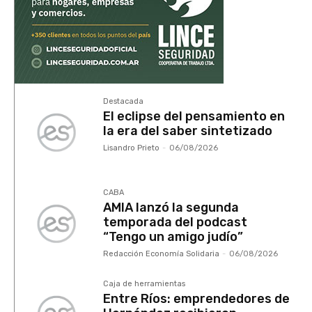
CABA
AMIA lanzó la segunda
temporada del podcast
“Tengo un amigo judío”
Redacción Economía Solidaria
-
06/08/2026
Caja de herramientas
Entre Ríos: emprendedores de
Hernández recibieron
microcréditos
Redacción Economía Solidaria
-
06/08/2026
Destacada
Sobre la Resolución 1567
INAES – Sistema de
Cumplimiento en Prevención
de LA/FT/FP
Dr. CP Norberto Dichiara
-
05/08/2026