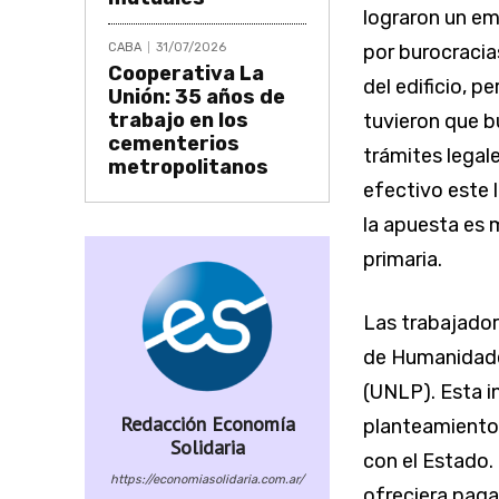
lograron un em
CABA
31/07/2026
por burocracia
Cooperativa La
del edificio, p
Unión: 35 años de
trabajo en los
tuvieron que b
cementerios
trámites legale
metropolitanos
efectivo este lu
la apuesta es 
primaria.
Las trabajador
de Humanidades
(UNLP). Esta in
Redacción Economía
planteamiento 
Solidaria
con el Estado.
https://economiasolidaria.com.ar/
ofreciera pagar