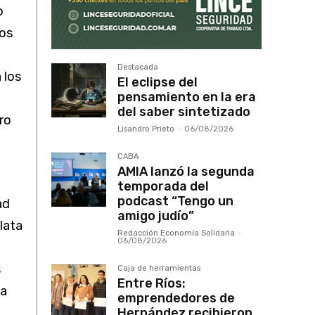
o
ños
Destacada
 los
El eclipse del
pensamiento en la era
del saber sintetizado
ero
Lisandro Prieto
-
06/08/2026
CABA
AMIA lanzó la segunda
temporada del
podcast “Tengo un
ad
amigo judío”
lata
Redacción Economía Solidaria
-
06/08/2026
s
Caja de herramientas
Entre Ríos:
ta
emprendedores de
Hernández recibieron