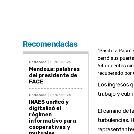
Recomendadas
“Pasito a Paso” 
cerró sus puertas
Destacada
05/08/2026
64 docentes sin
Mendoza: palabras
recuperado por 
del presidente de
FACE
Los ingresos q
trabajo y cubri
Destacada
05/08/2026
INAES unificó y
digitalizó el
El camino de l
régimen
turbulencias. 
informativo para
cooperativas y
representantes
mutuales