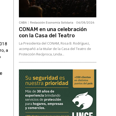
CABA
Redacción Economía Solidaria
-
06/08/2026
CONAM en una celebración
con la Casa del Teatro
La Presidenta del CONAM, Rosa B. Rodríguez,
2018
acompañó a la titular de la Casa del Teatro de
ro, a
Protección Recíproca, Linda...
o
de