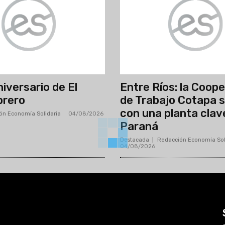
iversario de El
Entre Ríos: la Coop
brero
de Trabajo Cotapa 
con una planta clav
ón Economía Solidaria
-
04/08/2026
Paraná
Destacada
Redacción Economía Sol
04/08/2026