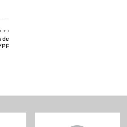
ximo
n de
YPF