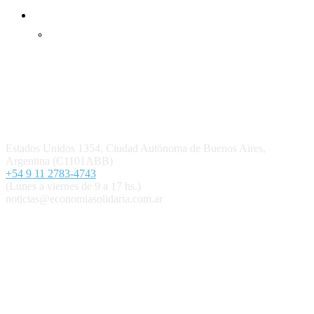
Inicio
Ingresar
Quiénes somos
Política editorial y correcciones
Contacto
Estados Unidos 1354, Ciudad Autónoma de Buenos Aires,
Argentina (C1101ABB)
+54 9 11 2783-4743
(Lunes a viernes de 9 a 17 hs.)
noticias@economiasolidaria.com.ar
Los periódicos Economía Solidaria y Mundo Mutual son
publicaciones del Colegio de Graduados en Cooperativismo y
Mutualismo
(
CGCyM
)
. Gestión editorial y comercial:
Interconexión CTL