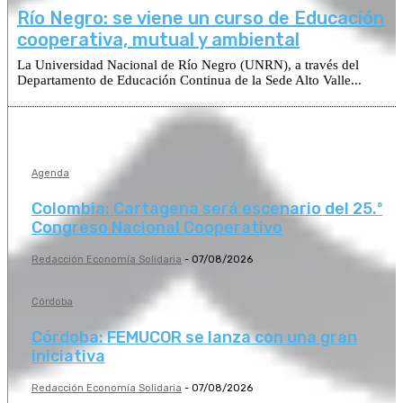
Río Negro: se viene un curso de Educación
cooperativa, mutual y ambiental
La Universidad Nacional de Río Negro (UNRN), a través del
Departamento de Educación Continua de la Sede Alto Valle...
Agenda
Colombia: Cartagena será escenario del 25.º
Congreso Nacional Cooperativo
Redacción Economía Solidaria
-
07/08/2026
Córdoba
Córdoba: FEMUCOR se lanza con una gran
iniciativa
Redacción Economía Solidaria
-
07/08/2026