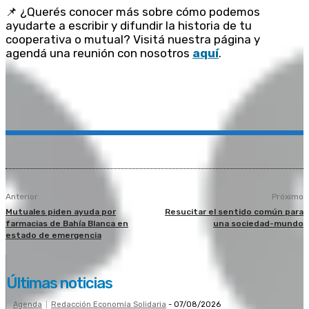
📌 ¿Querés conocer más sobre cómo podemos
ayudarte a escribir y difundir la historia de tu
cooperativa o mutual? Visitá nuestra página y
agendá una reunión con nosotros
aquí
.
Anterior
Próximo
Mutuales piden ayuda por
Resucitar el sentido común para
farmacias de Bahía Blanca en
una sociedad-mundo
estado de emergencia
Últimas noticias
Agenda
Redacción Economía Solidaria
-
07/08/2026