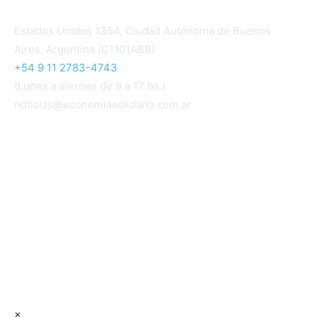
Contacto
Estados Unidos 1354, Ciudad Autónoma de Buenos
Aires, Argentina (C1101ABB)
+54 9 11 2783-4743
(Lunes a viernes de 9 a 17 hs.)
noticias@economiasolidaria.com.ar
Los periódicos Economía Solidaria y Mundo Mutual
son publicaciones del Colegio de Graduados en
Cooperativismo y Mutualismo
(
CGCyM
)
. Gestión
editorial y comercial:
Interconexión CTL
Suscribite GRATIS ↓ a nuestro
Newsletter semanal
×