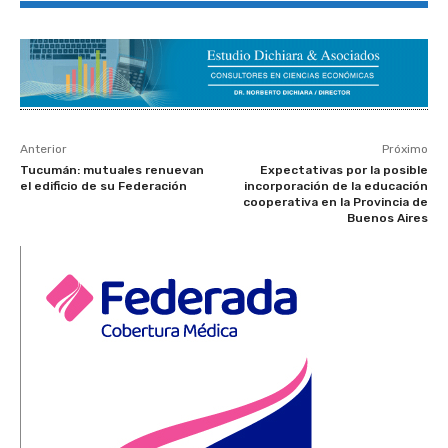
Anterior
Próximo
Tucumán: mutuales renuevan
Expectativas por la posible
el edificio de su Federación
incorporación de la educación
cooperativa en la Provincia de
Buenos Aires