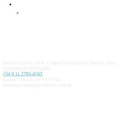
Inicio
Ingresar
Quiénes somos
Política editorial y correcciones
Contacto
Estados Unidos 1354, Ciudad Autónoma de Buenos Aires,
Argentina (C1101ABB)
+54 9 11 2783-4743
(Lunes a viernes de 9 a 17 hs.)
noticias@economiasolidaria.com.ar
Los periódicos Economía Solidaria y Mundo Mutual son
publicaciones del Colegio de Graduados en Cooperativismo y
Mutualismo
(
CGCyM
)
. Gestión editorial y comercial:
Interconexión CTL