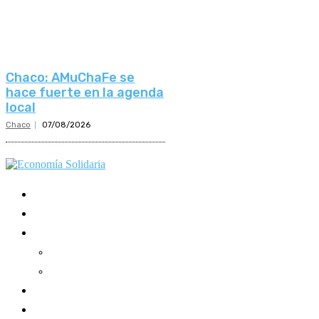
Chaco: AMuChaFe se
hace fuerte en la agenda
local
Chaco
07/08/2026
Mundo Mutual
Sector Cooperativo
Informe de gestión
Informe de gestión mutual
Informe de gestión cooperativa
Suscripción Premium
Mundo Mutual mensual