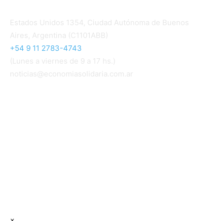
Contacto
Estados Unidos 1354, Ciudad Autónoma de Buenos
Aires, Argentina (C1101ABB)
+54 9 11 2783-4743
(Lunes a viernes de 9 a 17 hs.)
noticias@economiasolidaria.com.ar
Los periódicos Economía Solidaria y Mundo Mutual
son publicaciones del Colegio de Graduados en
Cooperativismo y Mutualismo
(
CGCyM
)
. Gestión
editorial y comercial:
Interconexión CTL
Suscribite GRATIS ↓ a nuestro
Newsletter semanal
×