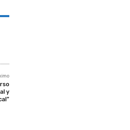
ximo
urso
al y
cal”