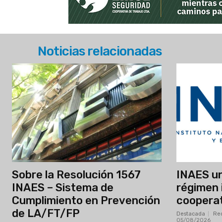
Noticias relacionadas
Sobre la Resolución 1567
INAES uni
INAES – Sistema de
régimen 
Cumplimiento en Prevención
cooperat
de LA/FT/FP
Destacada
Red
05/08/2026