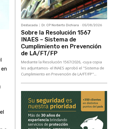
Destacada
Dr. CP Norberto Dichiara
-
05/08/2026
Sobre la Resolución 1567
INAES – Sistema de
Cumplimiento en Prevención
de LA/FT/FP
l
Mediante la Resolución 1567/2026, -cuya copia
les adjuntamos- el INAES aprobó el "Sistema de
 en
Cumplimiento en Prevención de LA/FT/FP"...
u
el