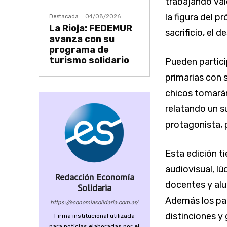
trabajando val
la figura del pr
Destacada
04/08/2026
La Rioja: FEDEMUR
sacrificio, el 
avanza con su
programa de
turismo solidario
Pueden partici
primarias con 
chicos tomarán
relatando un s
protagonista, 
Esta edición t
audiovisual, lú
Redacción Economía
docentes y alu
Solidaria
Además los par
https://economiasolidaria.com.ar/
distinciones y
Firma institucional utilizada
para noticias elaboradas por el