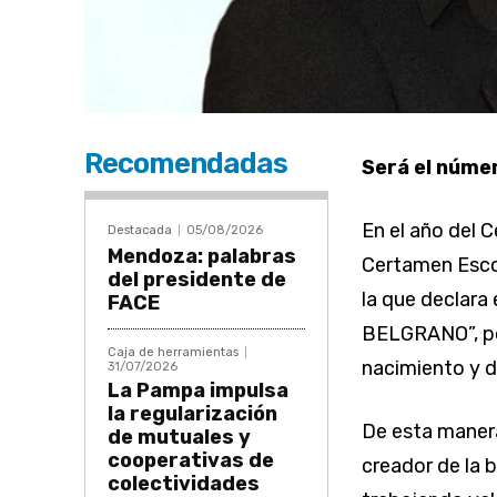
Recomendadas
Será el núme
En el año del C
Destacada
05/08/2026
Mendoza: palabras
Certamen Escola
del presidente de
la que declar
FACE
BELGRANO”, po
Caja de herramientas
nacimiento y d
31/07/2026
La Pampa impulsa
la regularización
De esta manera
de mutuales y
cooperativas de
creador de la b
colectividades