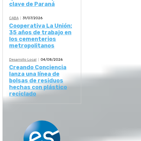
clave de Paraná
CABA
31/07/2026
Cooperativa La Unión:
35 años de trabajo en
los cementerios
metropolitanos
Desarrollo Local
04/08/2026
Creando Conciencia
lanza una línea de
bolsas de residuos
hechas con plástico
reciclado