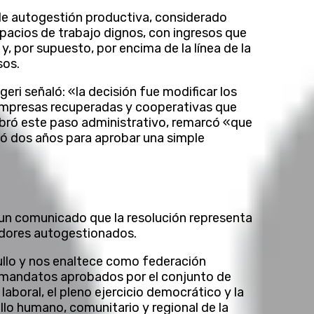
de autogestión productiva, considerado
spacios de trabajo dignos, con ingresos que
y, por supuesto, por encima de la línea de la
sos.
eri señaló: «la decisión fue modificar los
 empresas recuperadas y cooperativas que
lebró este paso administrativo, remarcó «que
mó dos años para aprobar una simple
un comunicado que la resolución representa
adores autogestionados.
rgullo y nos enaltece como federación
 mandatos aprobados por el conjunto de
aboral, el pleno ejercicio democrático y la
lo humano, comunitario y regional de la