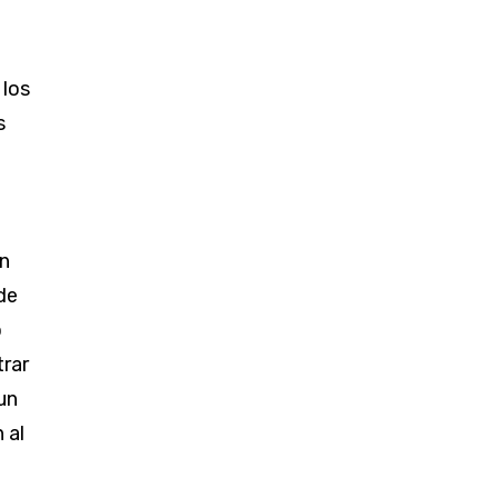
 los
s
en
de
o
trar
un
 al