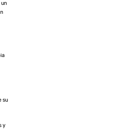
 un
on
ia
e su
s y