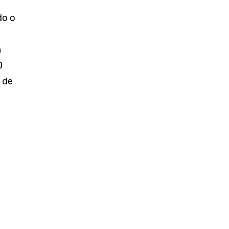
do o
n
0
 de