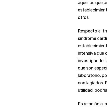
aquellos que p
establecimient
otros.
Respecto al tr
síndrome cardi
establecimient
intensiva que 
investigando l
que son especí
laboratorio, p
contagiados. E
utilidad, podrí
En relación a l