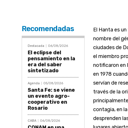
Recomendadas
El Hanta es un
nombre del gén
Destacada
06/08/2026
ciudades de Do
El eclipse del
el miembro pro
pensamiento en la
era del saber
notificaron en
sintetizado
en 1978 cuando
servían de rese
Agenda
05/08/2026
Santa Fe: se viene
través de la or
un evento agro-
principalmente
cooperativo en
Rosario
contagia, en la
desprenden las
CABA
06/08/2026
lugares abiert
CONAM en una