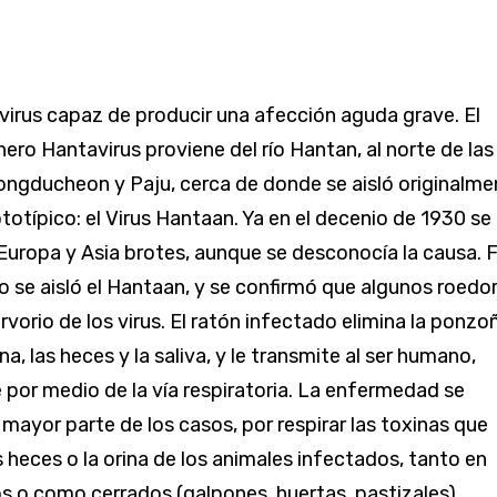
 virus capaz de producir una afección aguda grave. El
ero Hantavirus proviene del río Hantan, al norte de las
ngducheon y Paju, cerca de donde se aisló originalme
totípico: el Virus Hantaan. Ya en el decenio de 1930 se
 Europa y Asia brotes, aunque se desconocía la causa. 
 se aisló el Hantaan, y se confirmó que algunos roedo
rvorio de los virus. El ratón infectado elimina la ponzo
ina, las heces y la saliva, y le transmite al ser humano,
 por medio de la vía respiratoria. La enfermedad se
 mayor parte de los casos, por respirar las toxinas que
 heces o la orina de los animales infectados, tanto en
os o como cerrados (galpones, huertas, pastizales).