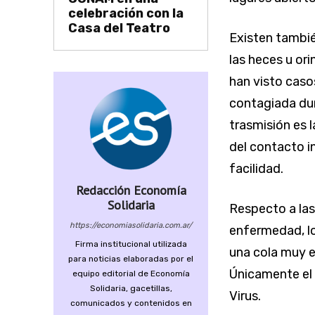
celebración con la
Casa del Teatro
Existen tambié
las heces u or
han visto caso
contagiada dur
trasmisión es 
del contacto 
facilidad.
Redacción Economía
Solidaria
Respecto a las
https://economiasolidaria.com.ar/
enfermedad, lo
Firma institucional utilizada
una cola muy ex
para noticias elaboradas por el
Únicamente el 
equipo editorial de Economía
Solidaria, gacetillas,
Virus.
comunicados y contenidos en