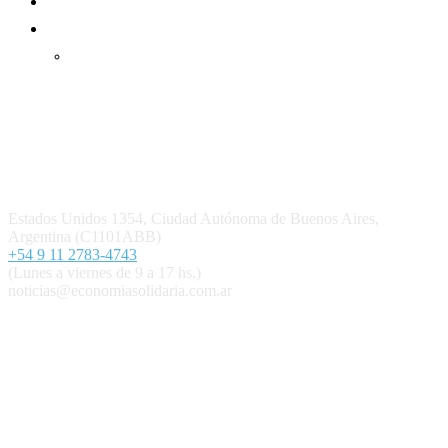
Mundo Mutual mensual
Inicio
Ingresar
Quiénes somos
Política editorial y correcciones
Contacto
Estados Unidos 1354, Ciudad Autónoma de Buenos Aires,
Argentina (C1101ABB)
+54 9 11 2783-4743
(Lunes a viernes de 9 a 17 hs.)
noticias@economiasolidaria.com.ar
Los periódicos Economía Solidaria y Mundo Mutual son
publicaciones del Colegio de Graduados en Cooperativismo y
Mutualismo
(
CGCyM
)
. Gestión editorial y comercial:
Interconexión CTL