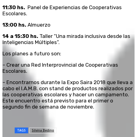
11:30 hs.
Panel de Experiencias de Cooperativas
Escolares.
13:00 hs.
Almuerzo
14 a 15:30 hs.
Taller “Una mirada inclusiva desde las
Inteligencias Múltiples”.
Los planes a futuro son:
– Crear una Red Interprovincial de Cooperativas
Escolares.
– Encontrarnos durante la Expo Saira 2018 que lleva a
cabo el I.A.M.B. con stand de productos realizados por
las cooperativas escolares y hacer un campamento.
Este encuentro está previsto para el primer o
segundo fin de semana de noviembre.
TAGS
Silvina Bedino