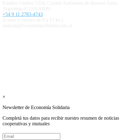
Estados Unidos 1354, Ciudad Autónoma de Buenos Aires,
Argentina (C1101ABB)
+54 9 11 2783-4743
(Lunes a viernes de 9 a 17 hs.)
noticias@economiasolidaria.com.ar
Los periódicos Economía Solidaria y Mundo Mutual son
publicaciones del Colegio de Graduados en Cooperativismo y
Mutualismo
(
CGCyM
)
. Gestión editorial y comercial:
Interconexión CTL
Suscribite GRATIS ↓ a nuestro
Newsletter semanal
×
Newsletter de Economía Solidaria
Completá tus datos para recibir nuestro resumen de noticias
cooperativas y mutuales