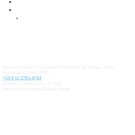
Mundo Mutual mensual
Inicio
Ingresar
Quiénes somos
Política editorial y correcciones
Contacto
Estados Unidos 1354, Ciudad Autónoma de Buenos Aires,
Argentina (C1101ABB)
+54 9 11 2783-4743
(Lunes a viernes de 9 a 17 hs.)
noticias@economiasolidaria.com.ar
Los periódicos Economía Solidaria y Mundo Mutual son
publicaciones del Colegio de Graduados en Cooperativismo y
Mutualismo
(
CGCyM
)
. Gestión editorial y comercial:
Interconexión CTL