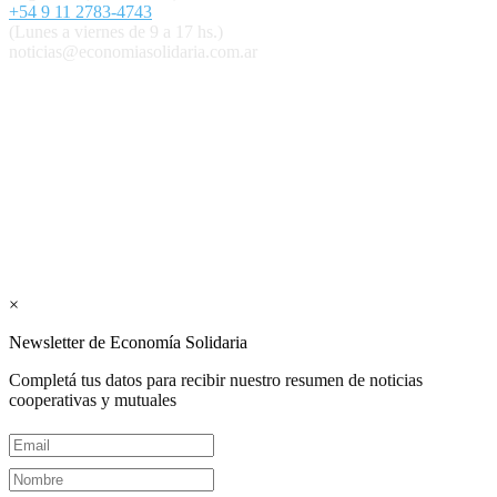
+54 9 11 2783-4743
(Lunes a viernes de 9 a 17 hs.)
noticias@economiasolidaria.com.ar
Los periódicos Economía Solidaria y Mundo Mutual son
publicaciones del Colegio de Graduados en Cooperativismo y
Mutualismo
(
CGCyM
)
. Gestión editorial y comercial:
Interconexión CTL
Suscribite GRATIS ↓ a nuestro
Newsletter semanal
×
Newsletter de Economía Solidaria
Completá tus datos para recibir nuestro resumen de noticias
cooperativas y mutuales