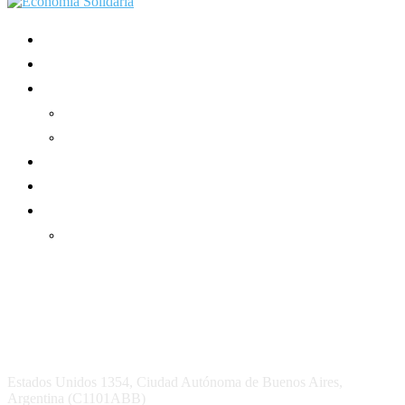
Mundo Mutual
Sector Cooperativo
Informe de gestión
Informe de gestión mutual
Informe de gestión cooperativa
Suscripción Premium
Mundo Mutual mensual
Inicio
Ingresar
Quiénes somos
Política editorial y correcciones
Contacto
Estados Unidos 1354, Ciudad Autónoma de Buenos Aires,
Argentina (C1101ABB)