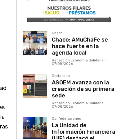
Chaco
Chaco: AMuChaFe se
hace fuerte en la
agenda local
Redacción Economía Solidaria
-
07/08/2026
Destacada
ASOEM avanza con la
dad
creación de su primera
sede
Redacción Economía Solidaria
-
es
07/08/2026
la
Confederaciones
La Unidad de
bras
Información Financiera
(UIF) destacó el