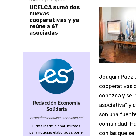
Córdoba
31/07/2026
UCELCA sumó dos
nuevas
cooperativas y ya
reúne a 67
asociadas
Joaquín Páez se
cooperativas d
conozca y se in
Redacción Economía
asociativa” y 
Solidaria
son una fuente
https://economiasolidaria.com.ar/
comunidad. Hay
Firma institucional utilizada
con las que se
para noticias elaboradas por el