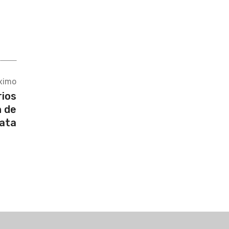
ximo
rios
n de
lata