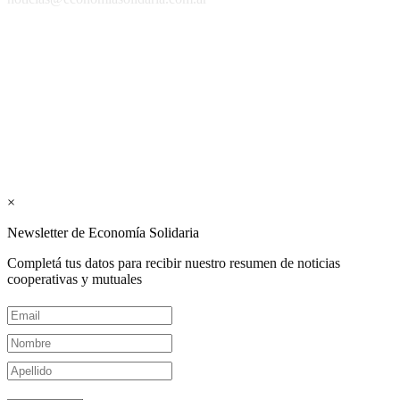
Los periódicos Economía Solidaria y Mundo Mutual son
publicaciones del Colegio de Graduados en Cooperativismo y
Mutualismo
(
CGCyM
)
. Gestión editorial y comercial:
Interconexión CTL
Suscribite GRATIS ↓ a nuestro
Newsletter semanal
×
Newsletter de Economía Solidaria
Completá tus datos para recibir nuestro resumen de noticias
cooperativas y mutuales