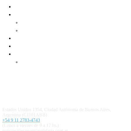
Sector Cooperativo
Informe de gestión
Informe de gestión mutual
Informe de gestión cooperativa
Suscripción Premium
Mundo Mutual mensual
Inicio
Ingresar
Quiénes somos
Política editorial y correcciones
Contacto
Estados Unidos 1354, Ciudad Autónoma de Buenos Aires,
Argentina (C1101ABB)
+54 9 11 2783-4743
(Lunes a viernes de 9 a 17 hs.)
noticias@economiasolidaria.com.ar