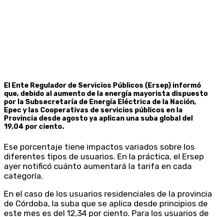
El Ente Regulador de Servicios Públicos (Ersep) informó
que, debido al aumento de la energía mayorista dispuesto
por la Subsecretaría de Energía Eléctrica de la Nación,
Epec y las Cooperativas de servicios públicos en la
Provincia desde agosto ya aplican una suba global del
19,04 por ciento.
Ese porcentaje tiene impactos variados sobre los
diferentes tipos de usuarios. En la práctica, el Ersep
ayer notificó cuánto aumentará la tarifa en cada
categoría.
En el caso de los usuarios residenciales de la provincia
de Córdoba, la suba que se aplica desde principios de
este mes es del 12,34 por ciento. Para los usuarios de