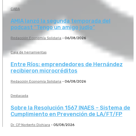
CABA
AMIA lanzó la segunda temporada del
podcast “Tengo un amigo judío”
Redacción Economía Solidaria
-
06/08/2026
Caja de herramientas
Entre Ríos: emprendedores de Hernández
recibieron microcréditos
Redacción Economía Solidaria
-
06/08/2026
Destacada
Sobre la Resolución 1567 INAES – Sistema de
Cumplimiento en Prevención de LA/FT/FP
Dr. CP Norberto Dichiara
-
05/08/2026