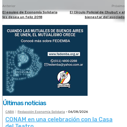
Anterior
Próximo
El equipo de Economía Solidaria
El Círculo Policial de Chubut y el
les desea un feliz 2018
bienestar del asociado
Últimas noticias
CABA
Redacción Economía Solidaria
-
06/08/2026
CONAM en una celebración con la Casa
del Teatro