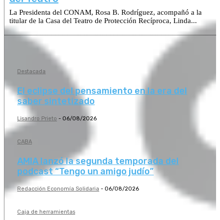
La Presidenta del CONAM, Rosa B. Rodríguez, acompañó a la
titular de la Casa del Teatro de Protección Recíproca, Linda...
Destacada
El eclipse del pensamiento en la era del
saber sintetizado
Lisandro Prieto
-
06/08/2026
CABA
AMIA lanzó la segunda temporada del
podcast “Tengo un amigo judío”
Redacción Economía Solidaria
-
06/08/2026
Caja de herramientas