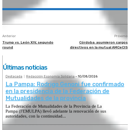
Anterior
Próximo
Trump vs. León XIV, segundo
Córdoba: asumieron cargos
round
directivos en la mutual AMCeCIS
Últimas noticias
Destacada
Redacción Economía Solidaria
-
10/08/2026
La Pampa: Rodrigo Genoni fue confirmado
en la presidencia de la Federación de
Mutualidades de la provincia
La Federación de Mutualidades de la Provincia de La
Pampa (FEMULPA) llevó adelante la renovación de sus
autoridades, con la continuidad...