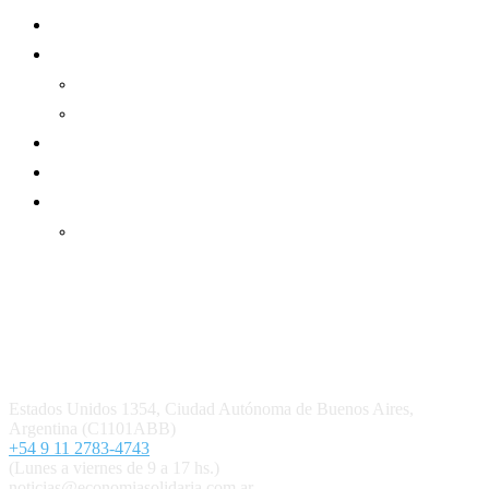
Sector Cooperativo
Informe de gestión
Informe de gestión mutual
Informe de gestión cooperativa
Suscripción Premium
Mundo Mutual mensual
Inicio
Ingresar
Quiénes somos
Política editorial y correcciones
Contacto
Estados Unidos 1354, Ciudad Autónoma de Buenos Aires,
Argentina (C1101ABB)
+54 9 11 2783-4743
(Lunes a viernes de 9 a 17 hs.)
noticias@economiasolidaria.com.ar