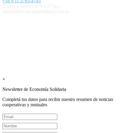
+54 9 11 2783-4743
(Lunes a viernes de 9 a 17 hs.)
noticias@economiasolidaria.com.ar
Los periódicos Economía Solidaria y Mundo Mutual son
publicaciones del Colegio de Graduados en Cooperativismo y
Mutualismo
(
CGCyM
)
. Gestión editorial y comercial:
Interconexión CTL
Suscribite GRATIS ↓ a nuestro
Newsletter semanal
×
Newsletter de Economía Solidaria
Completá tus datos para recibir nuestro resumen de noticias
cooperativas y mutuales