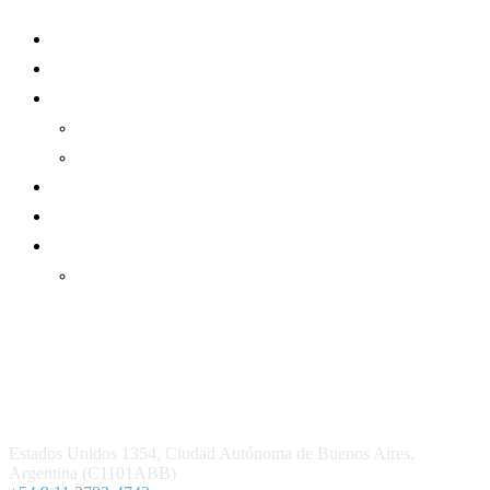
Mundo Mutual
Sector Cooperativo
Informe de gestión
Informe de gestión mutual
Informe de gestión cooperativa
Suscripción Premium
Mundo Mutual mensual
Inicio
Ingresar
Quiénes somos
Política editorial y correcciones
Contacto
Estados Unidos 1354, Ciudad Autónoma de Buenos Aires,
Argentina (C1101ABB)