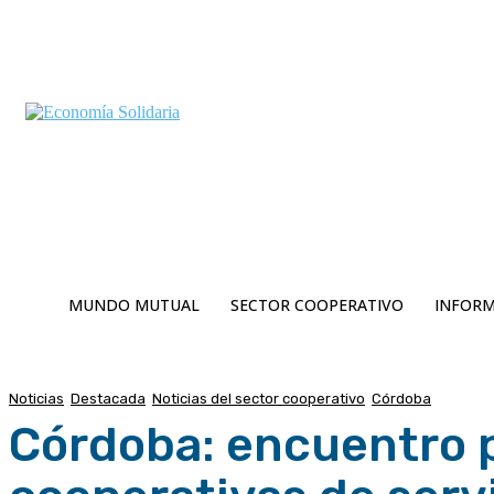
C
Viernes 7 | Agosto 2026
4.7
Buenos Aires
MUNDO MUTUAL
SECTOR COOPERATIVO
INFORM
Noticias
Destacada
Noticias del sector cooperativo
Córdoba
Córdoba: encuentro pa