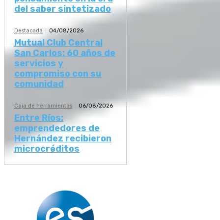
del saber sintetizado
Destacada
04/08/2026
Mutual Club Central
San Carlos: 60 años de
servicios y
compromiso con su
comunidad
Caja de herramientas
06/08/2026
Entre Ríos:
emprendedores de
Hernández recibieron
microcréditos