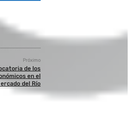
Próximo
ocatoria de los
onómicos en el
ercado del Río