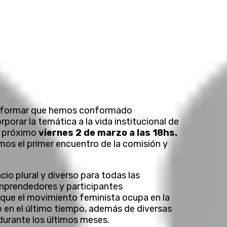
informar que hemos conformado
orporar la temática a la vida institucional de
l próximo
viernes 2 de marzo a las 18hs.
mos el primer encuentro de la comisión y
io plural y diverso para todas las
emprendedores y participantes
r que el movimiento feminista ocupa en la
do en el último tiempo, además de diversas
durante los últimos meses.