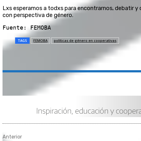
Lxs esperamos a todxs para encontrarnos, debatir y 
con perspectiva de género.
Fuente: FEMOBA
TAGS
FEMOBA
políticas de género en cooperativas
Compartir
Anterior