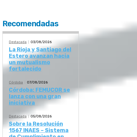
Recomendadas
Destacada
03/08/2026
La Rioja y Santiago del
Estero avanzan hacia
un mutualismo
fortalecido
Córdoba
07/08/2026
Córdoba: FEMUCOR se
lanza con una gran
iniciativa
Destacada
05/08/2026
Sobre la Resolución
1567 INAES – Sistema
de Cumplimiento en