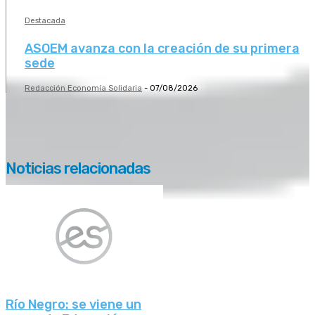
Destacada
ASOEM avanza con la creación de su primera
sede
Redacción Economía Solidaria
-
07/08/2026
Noticias relacionadas
Río Negro: se viene un