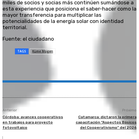
miles de socios y socias más continúen sumándose a
esta experiencia que posiciona el saber-hacer como la
mayor transferencia para multiplicar las
potencialidades de la energía solar con identidad
territorial.
Fuente: el ciudadano
TAGS
Küme Mogen
Anterior
Próximo
Córdoba: avances cooperativos
Catamarca: dictaron la primera
en trabajos para proyecto
capacitación “Aspectos Básicos
fotovoltaico
del Cooperativismo” del 2026