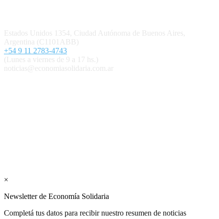
Contacto
Estados Unidos 1354, Ciudad Autónoma de Buenos Aires,
Argentina (C1101ABB)
+54 9 11 2783-4743
(Lunes a viernes de 9 a 17 hs.)
noticias@economiasolidaria.com.ar
Los periódicos Economía Solidaria y Mundo Mutual son
publicaciones del Colegio de Graduados en Cooperativismo y
Mutualismo
(
CGCyM
)
. Gestión editorial y comercial:
Interconexión CTL
Suscribite GRATIS ↓ a nuestro
Newsletter semanal
×
Newsletter de Economía Solidaria
Completá tus datos para recibir nuestro resumen de noticias