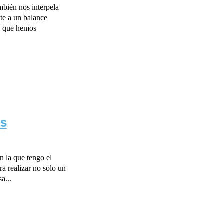
bién nos interpela
te a un balance
lo que hemos
os
n la que tengo el
a realizar no solo un
a...