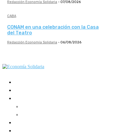
Redacción Economía Solidaria
-
07/08/2026
CABA
CONAM en una celebración con la Casa
del Teatro
Redacción Economía Solidaria
-
06/08/2026
Mundo Mutual
Sector Cooperativo
Informe de gestión
Informe de gestión mutual
Informe de gestión cooperativa
Suscripción Premium
Mundo Mutual mensual