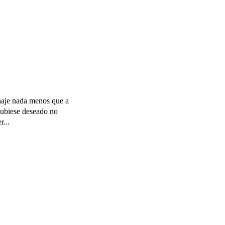
naje nada menos que a
hubiese deseado no
r...