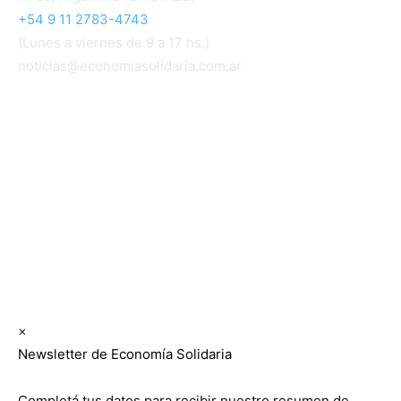
+54 9 11 2783-4743
(Lunes a viernes de 9 a 17 hs.)
noticias@economiasolidaria.com.ar
Los periódicos Economía Solidaria y Mundo Mutual
son publicaciones del Colegio de Graduados en
Cooperativismo y Mutualismo
(
CGCyM
)
. Gestión
editorial y comercial:
Interconexión CTL
Suscribite GRATIS ↓ a nuestro
Newsletter semanal
×
Newsletter de Economía Solidaria
Completá tus datos para recibir nuestro resumen de