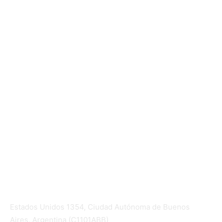
Mundo Mutual
Sector Cooperativo
Informe de gestión
Informe de gestión mutual
Informe de gestión cooperativa
Suscripción Premium
Mundo Mutual mensual
Inicio
Ingresar
Quiénes somos
Política editorial y correcciones
Contacto
Estados Unidos 1354, Ciudad Autónoma de Buenos
Aires, Argentina (C1101ABB)