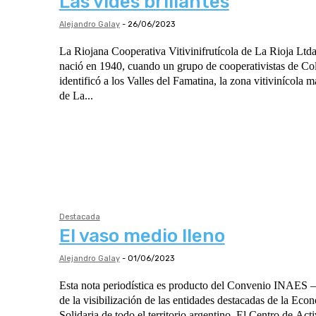
Las vides brillantes
Alejandro Galay
-
26/06/2023
La Riojana Cooperativa Vitivinifrutícola de La Rioja Ltd
nació en 1940, cuando un grupo de cooperativistas de Co
identificó a los Valles del Famatina, la zona vitivinícola m
de La...
Destacada
El vaso medio lleno
Alejandro Galay
-
01/06/2023
Esta nota periodística es producto del Convenio INAES
de la visibilización de las entidades destacadas de la Eco
Solidaria de todo el territorio argentino. El Centro de Actividades Educativas