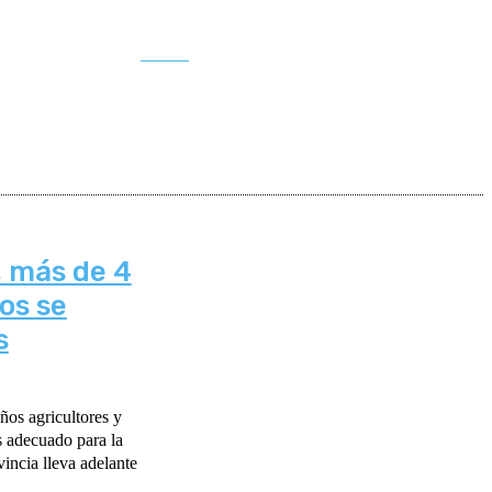
Buscar
, más de 4
os se
s
ños agricultores y
s adecuado para la
incia lleva adelante