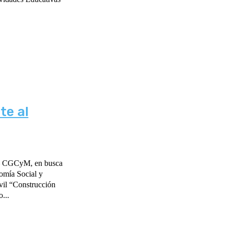
te al
 – CGCyM, en busca
nomía Social y
...