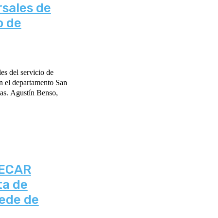
sales de
o de
es del servicio de
n el departamento San
nas. Agustín Benso,
DECAR
ta de
sede de