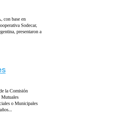
, con base en
cooperativa Sodecar,
rgentina, presentaron a
es
 de la Comisión
 Mutuales
ciales o Municipales
ños...