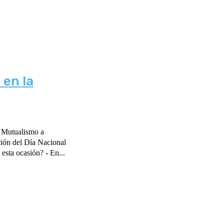
en la
l Mutualismo a
del Mutualismo. ¿Cómo lo encuentra a usted y a CAM en esta ocasión? - En...