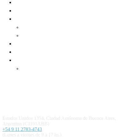
Mundo Mutual
Sector Cooperativo
Informe de gestión
Informe de gestión mutual
Informe de gestión cooperativa
Suscripción Premium
Mundo Mutual mensual
Inicio
Ingresar
Quiénes somos
Política editorial y correcciones
Contacto
Estados Unidos 1354, Ciudad Autónoma de Buenos Aires,
Argentina (C1101ABB)
+54 9 11 2783-4743
(Lunes a viernes de 9 a 17 hs.)