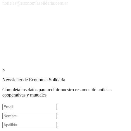
noticias@economiasolidaria.com.ar
Los periódicos Economía Solidaria y Mundo Mutual son
publicaciones del Colegio de Graduados en Cooperativismo y
Mutualismo
(
CGCyM
)
. Gestión editorial y comercial:
Interconexión CTL
Suscribite GRATIS ↓ a nuestro
Newsletter semanal
×
Newsletter de Economía Solidaria
Completá tus datos para recibir nuestro resumen de noticias
cooperativas y mutuales