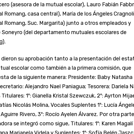
ero (asesora de la mutual escolar), Lauro Fabián Fabb
l Romang, casa central), María de los Ángeles Cragnol
l Romang, Suc. Margarita) junto a otros empleados y
e Soneyro (del departamento mutuales escolares de
g).
 dieron su aprobación tanto a la presentación del esta
tual escolar como también a la primera comisión, que
ta de la siguiente manera: Presidente: Baby Natasha
ecretario: Alejandro Nael Paniagua; Tesorera: Dariela N
 Titulares: 1º: Gianella Kristal Szewczuk, 2º: Ayrton Mija
atías Nicolás Molina, Vocales Suplentes 1º: Lucía Ángel
 Aguirre Rivero, 3º: Rocío Ayelen Álvarez. Por otra parte,
dora se integró como sigue, Titulares: 1º: Karen Magalí
iana Marianela Videla y Suplentes: 1º: Sofía Belén Jaszc