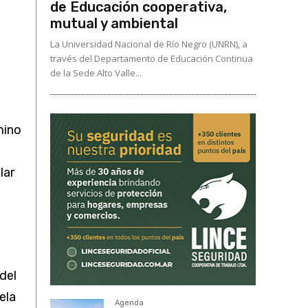
de Educación cooperativa,
mutual y ambiental
La Universidad Nacional de Río Negro (UNRN), a
través del Departamento de Educación Continua
de la Sede Alto Valle...
mino
lar
del
ela
Agenda