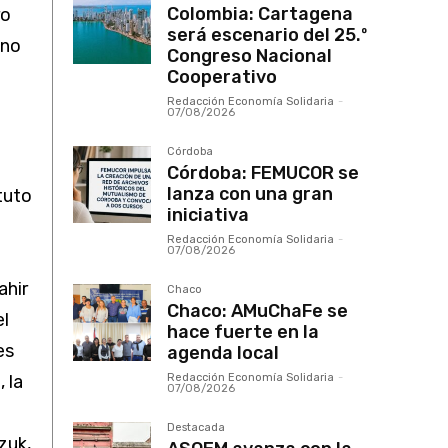
Colombia: Cartagena
ro
será escenario del 25.º
ino
Congreso Nacional
Cooperativo
Redacción Economía Solidaria
-
07/08/2026
Córdoba
Córdoba: FEMUCOR se
lanza con una gran
tuto
iniciativa
Redacción Economía Solidaria
-
07/08/2026
ahir
Chaco
Chaco: AMuChaFe se
el
hace fuerte en la
es
agenda local
Redacción Economía Solidaria
-
 la
07/08/2026
Destacada
zuk,