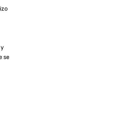
izo
e
 y
e se