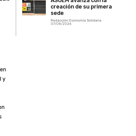
ASOEM avanza con la
creación de su primera
sede
Redacción Economía Solidaria
-
07/08/2026
 en
l y
on
s