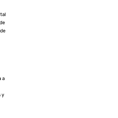
tal
 de
 de
a a
 y