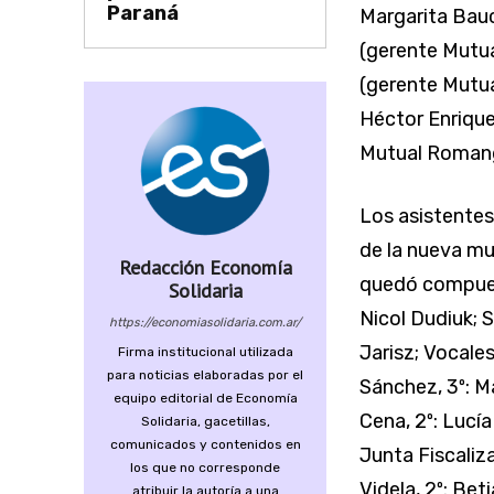
Paraná
Margarita Bauc
(gerente Mutua
(gerente Mutua
Héctor Enriqu
Mutual Roman
Los asistentes
de la nueva mu
Redacción Economía
quedó compues
Solidaria
Nicol Dudiuk; S
https://economiasolidaria.com.ar/
Jarisz; Vocales
Firma institucional utilizada
para noticias elaboradas por el
Sánchez, 3º: M
equipo editorial de Economía
Cena, 2º: Lucía
Solidaria, gacetillas,
comunicados y contenidos en
Junta Fiscaliza
los que no corresponde
Videla, 2º: Bet
atribuir la autoría a una