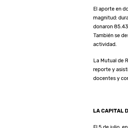
El aporte en d
magnitud: dura
donaron 85.432
También se des
actividad.
La Mutual de R
reporte y asis
docentes y com
LA CAPITAL 
El 5 de julio, 