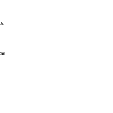
a.
del