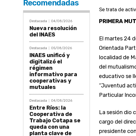
Recomendadas
Se trata de act
PRIMERA MUT
Destacada
04/08/2026
Nueva resolución
del INAES
El martes 24 d
Orientada Part
Destacada
05/08/2026
INAES unificó y
localidad de M
digitalizó el
del mutualismo
régimen
informativo para
educativo se l
cooperativas y
“Juventud acti
mutuales
Particular Inc
Destacada
04/08/2026
Entre Ríos: la
La sesión dio 
Cooperativa de
Trabajo Cotapa se
cargo del dire
queda con una
presidente com
planta clave de