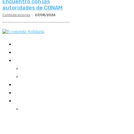
Encuentro con las
autoridades de CONAM
Confederaciones
07/08/2026
Mundo Mutual
Sector Cooperativo
Informe de gestión
Informe de gestión mutual
Informe de gestión cooperativa
Suscripción Premium
Mundo Mutual mensual
Inicio
Ingresar
Quiénes somos
Política editorial y correcciones