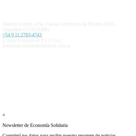
Contacto
Estados Unidos 1354, Ciudad Autónoma de Buenos Aires,
Argentina (C1101ABB)
+54 9 11 2783-4743
(Lunes a viernes de 9 a 17 hs.)
noticias@economiasolidaria.com.ar
Los periódicos Economía Solidaria y Mundo Mutual son
publicaciones del Colegio de Graduados en Cooperativismo y
Mutualismo
(
CGCyM
)
. Gestión editorial y comercial:
Interconexión CTL
Suscribite GRATIS ↓ a nuestro
Newsletter semanal
×
Newsletter de Economía Solidaria
Completá tus datos para recibir nuestro resumen de noticias