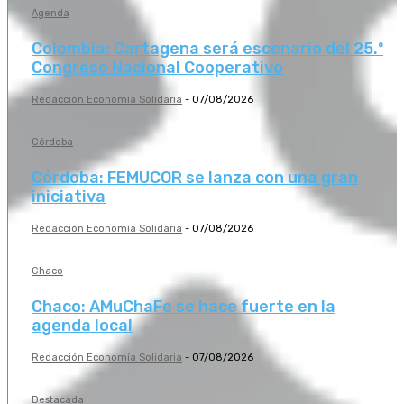
Agenda
Colombia: Cartagena será escenario del 25.º
Congreso Nacional Cooperativo
Redacción Economía Solidaria
-
07/08/2026
Córdoba
Córdoba: FEMUCOR se lanza con una gran
iniciativa
Redacción Economía Solidaria
-
07/08/2026
Chaco
Chaco: AMuChaFe se hace fuerte en la
agenda local
Redacción Economía Solidaria
-
07/08/2026
Destacada