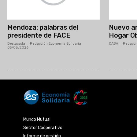
Mendoza: palabras del
Nuevo an
presidente de FACE
Hogar O
Destacada
Redacción Economía Solidaria
-
CABA
Redacci
05/08/2026
Mundo Mutual
Sector Cooperativo
Informe de gestión