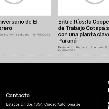
iversario de El
Entre Ríos: la Coop
brero
de Trabajo Cotapa 
con una planta clav
ón Economía Solidaria
-
04/08/2026
Paraná
Destacada
Redacción Economía Sol
04/08/2026
Contacto
Estados Unidos 1354, Ciudad Autónoma de