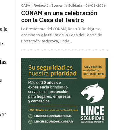
CABA
Redacción Economía Solidaria
-
06/08/2026
CONAM en una celebración
con la Casa del Teatro
a la
La Presidenta del CONAM, Rosa B. Rodríguez,
acompañó a la titular de la Casa del Teatro de
Protección Recíproca, Linda...
de
las
a
ver