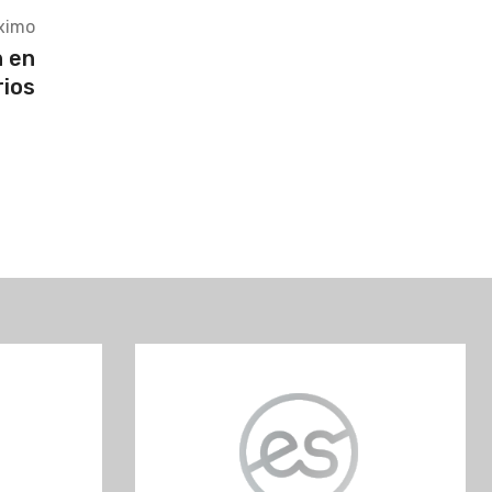
ximo
n en
rios