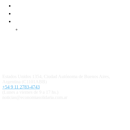
Suscripción Premium
Mundo Mutual mensual
Inicio
Ingresar
Quiénes somos
Política editorial y correcciones
Contacto
Estados Unidos 1354, Ciudad Autónoma de Buenos Aires,
Argentina (C1101ABB)
+54 9 11 2783-4743
(Lunes a viernes de 9 a 17 hs.)
noticias@economiasolidaria.com.ar
Los periódicos Economía Solidaria y Mundo Mutual son
publicaciones del Colegio de Graduados en Cooperativismo y
Mutualismo
(
CGCyM
)
. Gestión editorial y comercial:
Interconexión CTL