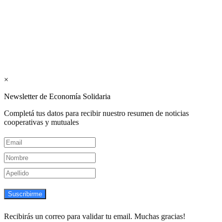
Mutualismo
(
CGCyM
)
. Gestión editorial y comercial:
Interconexión CTL
Suscribite GRATIS ↓ a nuestro
Newsletter semanal
×
Newsletter de Economía Solidaria
Completá tus datos para recibir nuestro resumen de noticias
cooperativas y mutuales
Suscribirme
Recibirás un correo para validar tu email. Muchas gracias!