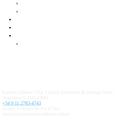
Informe de gestión mutual
Informe de gestión cooperativa
Suscripción Premium
Mundo Mutual mensual
Inicio
Ingresar
Quiénes somos
Política editorial y correcciones
Contacto
Estados Unidos 1354, Ciudad Autónoma de Buenos Aires,
Argentina (C1101ABB)
+54 9 11 2783-4743
(Lunes a viernes de 9 a 17 hs.)
noticias@economiasolidaria.com.ar
Los periódicos Economía Solidaria y Mundo Mutual son
publicaciones del Colegio de Graduados en Cooperativismo y