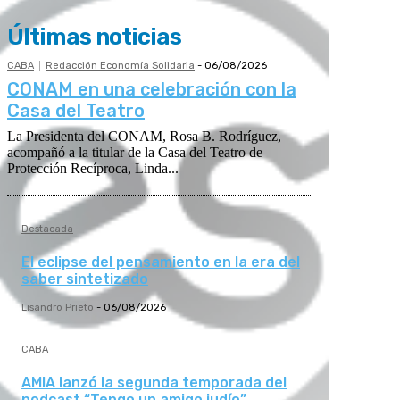
Últimas noticias
CABA
Redacción Economía Solidaria
-
06/08/2026
CONAM en una celebración con la
Casa del Teatro
La Presidenta del CONAM, Rosa B. Rodríguez,
acompañó a la titular de la Casa del Teatro de
Protección Recíproca, Linda...
Destacada
El eclipse del pensamiento en la era del
saber sintetizado
Lisandro Prieto
-
06/08/2026
CABA
AMIA lanzó la segunda temporada del
podcast “Tengo un amigo judío”