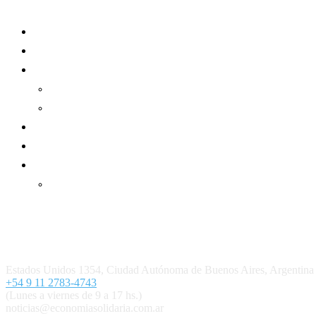
Mundo Mutual
Sector Cooperativo
Informe de gestión
Informe de gestión mutual
Informe de gestión cooperativa
Suscripción Premium
Mundo Mutual mensual
Inicio
Ingresar
Quiénes somos
Política editorial y correcciones
Contacto
Estados Unidos 1354, Ciudad Autónoma de Buenos Aires, Argenti
+54 9 11 2783-4743
(Lunes a viernes de 9 a 17 hs.)
noticias@economiasolidaria.com.ar