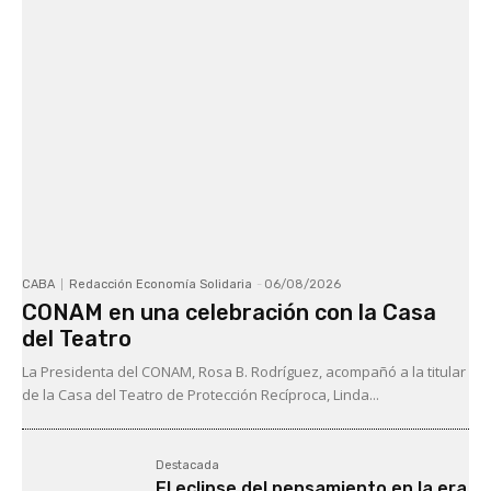
CABA
Redacción Economía Solidaria
-
06/08/2026
CONAM en una celebración con la Casa
del Teatro
La Presidenta del CONAM, Rosa B. Rodríguez, acompañó a la titular
de la Casa del Teatro de Protección Recíproca, Linda...
Destacada
El eclipse del pensamiento en la era